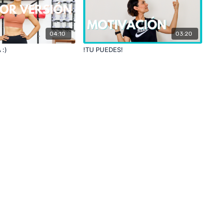
04:10
03:20
 :)
!TU PUEDES!